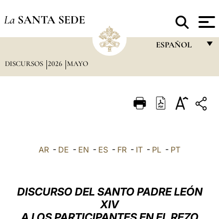
La
SANTA SEDE
ESPAÑOL
DISCURSOS
2026
MAYO
FRANÇAIS
ENGLISH
ITALIANO
PORTUGUÊS
ESPAÑOL
AR
-
DE
-
EN
-
ES
-
FR
-
IT
-
PL
-
PT
DEUTSCH
POLSKI
DISCURSO DEL SANTO PADRE LEÓN
العربيّة
XIV
A LOS PARTICIPANTES EN EL REZO
中文