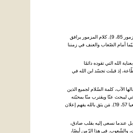
العربيّة
中文
LATINE
"إِنِّي أَسمَعُ ما يَتَكَلَّمُ بِه الله. لأَنَّ الرَّبَّ يَتَكَلَّمُ بالسَّلام، بالسَّلامِ لِشَعبِه ولأَصفِيائِه، فلا يَعودوا إِلى الحَماقة" (المزمور 85، 9). كلام المزمور يرافق
 سيّما أمام الصّعاب والعنف في زمننا
اية الله التي تقوده دائمًا
ّاعة، إذ قبلت تجسّد ابن الله في
لها الآب، كلمة السّلام لجميع الذين
تي ليبحث عنّا ويقترب منّا بمحبّته
الدّائمة لنا. كما يذكّرنا النّبي أشعيا: "وأَخلُقُ لِلنَّائِحينَ عِندَه ثَمَرَةَ الشَّفَتَين: السَّلامَ السَّلامَ لِلبَعيدِ ولِلقَريب" (أشعيا 57، 19). مَن يثق بالله يفهم إعلان
ة. بل عندما نسعى إليه بقلب صادق،
ت، والشّعوب. في هذا الزّمن أيضًا،