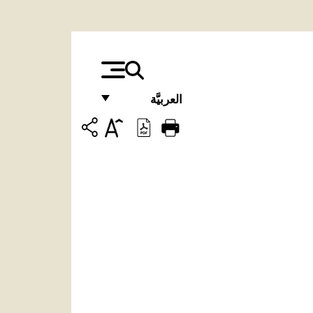
العربيَّة
FRANÇAIS
ENGLISH
ITALIANO
PORTUGUÊS
ESPAÑOL
DEUTSCH
POLSKI