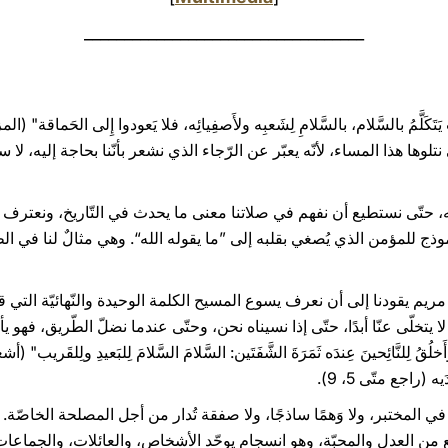
___________________________________
نتلوها هذا المساء، لأنّه يعبّر عن الرّجاء الذي نشعر بأنّنا بحاجة إليه، لا
له، حتّى نستطيع أن نفهم في صلاتنا معنى ما يحدث في التّاريخ، ونعترف بعن
وذج للمؤمن الذي يُصغي بقلبه إلى ”ما يقوله الله“. وهي مثالٌ لنا في الط
 مريم يقودنا إلى أن نعرف يسوع المسيح الكلمة الوحيدة والنّهائيّة التي قا
يتخلّى عنّا أبدًا، حتّى إذا نسيناه نحن، وحتّى عندما نضلّ الطّريق، فهو يأ
(راجع متّى 5، 9).
 في المختبر، ولا وَهمًا ساذجًا، ولا صفقة تُدار من أجل المصلحة الخاصّ
: ينبع من العدل والمحبّة، وهو انسجام يوحّد الأشخاص، والعائلات، والجماعا