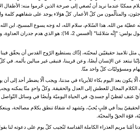
ام ممكنًا عندما نريد أن نُصغي إلى صرخة الذين حُرموا منه: الأطفال الأبر
اجئون، والمتألّمون من كلّ الأعمار. كلّ هؤلاء يوجد على شفاههم كلمة واح
نّه عطيّة من الله. هذا السّلام، سلام الله، له وَجه يسوع المسيح، ابن الله
صالح السّماء والأرض. كما كتب الرّسول بولس: "إِنَّه سَلامُنا" (أفسس 
ثل تلاميذ حقيقيّين لمحبّته، إذّاك يستطيع الرّوح القدس أن يحقّق فينا م
فإنّنا نبتعد عن الإنسان أيضًا، وعن قريبنا، فنبقى غير مبالين بألمه. في ك
م ومسؤوليّات كلّ واحد منّا.
لّا يكون بعد اليوم بكاء للأبرياء في مدننا، ويجب ألّا يضطر أحد إلى أن 
كلام المجال للعطش إلى العدل والحقيقة. وكلّ واحدٍ منّا يمكنه ويجب ع
 أيّ عنف لفظيّ أو جسديّ، في الحياة اليوميّة وأيضًا في وسائل التّواصل ا
لام الحقيقيّ يبدأ في قلبٍ يُحبّ، وتَشهد له شفاهٌ تنطق بكلام مصالحة، و
، قوّة الحقّ والمحبّة.
أمّنا مريم العذراء الكاملة القداسة لنُجيب كلّ يوم على دعوته لنا بقولنا 