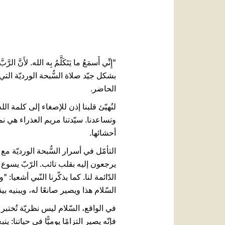
بشكل جيّد صلاة السُّبحة الورديّة التي 
الحاضر.
لنُهيّئ قلبنا إذن للإصغاء إلى كلمة ال
وتساعدنا. سيّدتنا مريم العذراء هي نم
أحشائها.
التأمّل في أسرار السُّبحة الورديّة مع
يرجعون إليه بقلب تائب. الرّبّ يسوع لا 
السّلام هذا ويصير صانعًا له، ويبنيه بيدَيه 
في الواقع، السّلام ليس نظريّة تُختبر
فإنّه يصير التزامًا يوميًّا في حياتنا