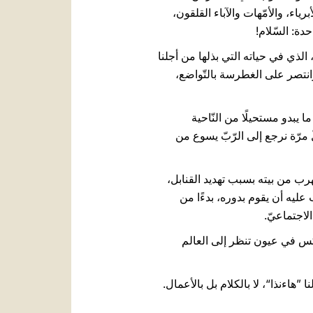
ياء، والأمّهات والآباء القلقون،
دة: السّلام!
، الذي في حياته التي بذلها من أجلنا
2، 14): هو الذي هدم جدران العداوة، وانتصر على الغطرسة بالتّواضع،
ا يبدو مستحيلًا من النّاحية
لّ مرّة نرجع إلى الرّبّ يسوع من
يهرب من بيته بسبب تهديد القنابل،
ليه أن يقوم بدوره، بدءًا من
لاجتماعيّ.
ينعكس في عيون تنظر إلى العالم
”هاءنذا“، لا بالكلام بل بالأعمال.