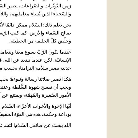
زمن التّوتّرات والصّراعات، يصير السّل
والسّجناء الذين تُساء معاملتهم، والل
نحن نعلَم ذلك: السّلام ممكن دائمًا لأ
وخلّص كلّ الخليقة من الخطيئة.
عندما يكون الرّبّ يسوع معنا ونتعامل م
الإنسانيّة. لكن عندما نبتعد عن الله، 
جديد، يصير سلامه التزامنا، بحسب مها
هكذا تصير صلاتنا رسالة ونبوءة: يجب أ
ويجب أن تفسح شهوة السُّلطة وعنف ال
الأمور الصّغيرة والمُهمّة، ويمتنع عن
أيّها الإخوة والأخوات الأعزّاء، السّ
بوداعة وحكمة. هذه هي القوّة الحقيقيّة
الله يبحث عن صانعي السّلام! لتساعدنا 