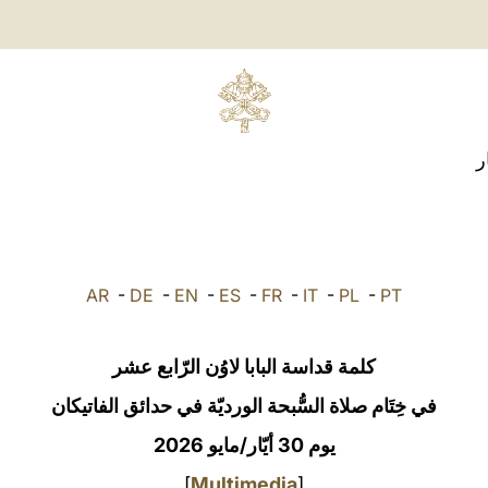
ر
AR
-
DE
-
EN
-
ES
-
FR
-
IT
-
PL
-
PT
كلمة قداسة البابا لاوُن الرّابع عشر
في خِتَام صلاة السُّبحة الورديّة في حدائق الفاتيكان
يوم 30 أيّار/مايو 2026
]
Multimedia
[