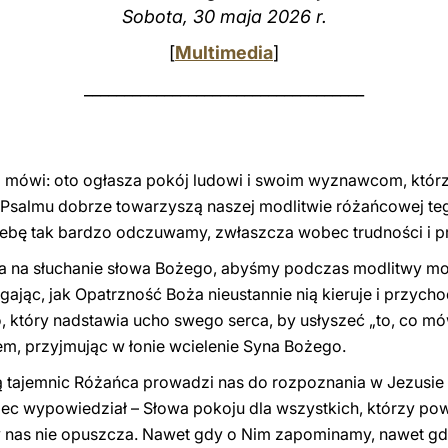
Sobota, 30 maja 2026 r.
[
Multimedia
]
___________________________________
óg mówi: oto ogłasza pokój ludowi i swoim wyznawcom, któr
a Psalmu dobrze towarzyszą naszej modlitwie różańcowej t
trzebę tak bardzo odczuwamy, zwłaszcza wobec trudności i
a na słuchanie słowa Bożego, abyśmy podczas modlitwy mog
zegając, jak Opatrzność Boża nieustannie nią kieruje i przyc
 który nadstawia ucho swego serca, by usłyszeć „to, co mó
m, przyjmując w łonie wcielenie Syna Bożego.
 tajemnic Różańca prowadzi nas do rozpoznania w Jezusie 
iec wypowiedział – Słowa pokoju dla wszystkich, którzy po
 nas nie opuszcza. Nawet gdy o Nim zapominamy, nawet gd