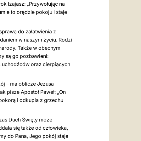
rok Izajasz: „Przywołując na
mie to orędzie pokoju i staje
 sprawą do załatwienia z
zadaniem w naszym życiu. Rodzi
 i narody. Także w obecnym
rzy są go pozbawieni:
w, uchodźców oraz cierpiących
ój – ma oblicze Jezusa
Jak pisze Apostoł Paweł: „On
pokorą i odkupia z grzechu
czas Duch Święty może
dala się także od człowieka,
my do Pana, Jego pokój staje