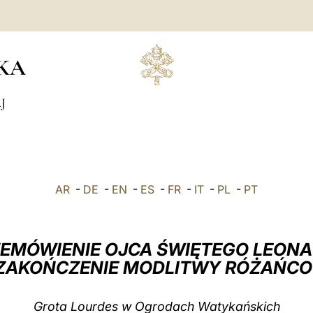
KA
J
AR
-
DE
-
EN
-
ES
-
FR
-
IT
-
PL
-
PT
EMÓWIENIE OJCA ŚWIĘTEGO LEONA
ZAKOŃCZENIE MODLITWY RÓŻAŃC
Grota Lourdes w Ogrodach Watykańskich