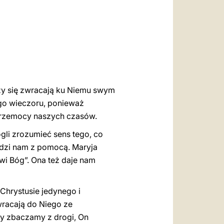
العربيّة
中文
LATINE
zy się zwracają ku Niemu swym
ego wieczoru, ponieważ
 przemocy naszych czasów.
li zrozumieć sens tego, co
hodzi nam z pomocą. Maryja
wi Bóg”. Ona też daje nam
Chrystusie jedynego i
wracają do Niego ze
y zbaczamy z drogi, On