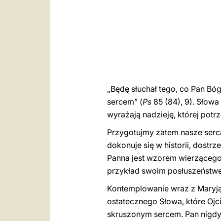
„Będę słuchał tego, co Pan B
sercem” (
Ps
85 (84), 9). Słow
wyrażają nadzieję, której po
Przygotujmy zatem nasze serc
dokonuje się w historii, dostr
Panna jest wzorem wierzącego,
przykład swoim posłuszeństwe
Kontemplowanie wraz z Maryją
ostatecznego Słowa, które Ojc
skruszonym sercem. Pan nigdy