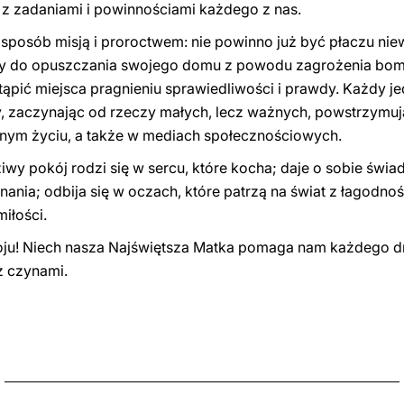
z zadaniami i powinnościami każdego z nas.
n sposób misją i proroctwem: nie powinno już być płaczu ni
ony do opuszczania swojego domu z powodu zagrożenia bom
pić miejsca pragnieniu sprawiedliwości i prawdy. Każdy j
, zaczynając od rzeczy małych, lecz ważnych, powstrzymuj
ennym życiu, a także w mediach społecznościowych.
ziwy pokój rodzi się w sercu, które kocha; daje o sobie świ
ia; odbija się w oczach, które patrzą na świat z łagodnośc
miłości.
ju! Niech nasza Najświętsza Matka pomaga nam każdego 
cz czynami.