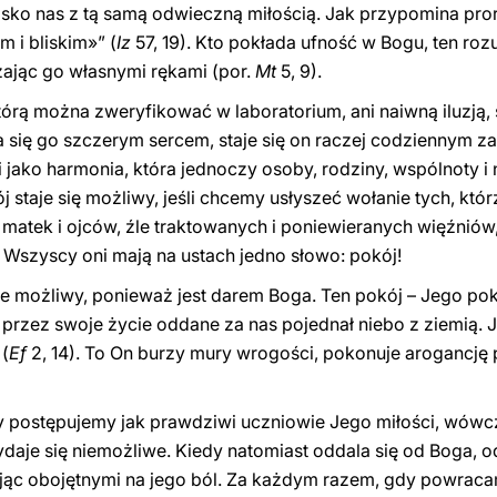
lisko nas z tą samą odwieczną miłością. Jak przypomina pro
m i bliskim»” (
Iz
57, 19). Kto pokłada ufność w Bogu, ten rozu
ając go własnymi rękami (por.
Mt
5, 9).
którą można zweryfikować w laboratorium, ani naiwną iluzją,
ka się go szczerym sercem, staje się on raczej codziennym 
ci jako harmonia, która jednoczy osoby, rodziny, wspólnoty
j staje się możliwy, jeśli chcemy usłyszeć wołanie tych, któ
h matek i ojców, źle traktowanych i poniewieranych więźnió
. Wszyscy oni mają na ustach jedno słowo: pokój!
e możliwy, ponieważ jest darem Boga. Ten pokój – Jego pok
 przez swoje życie oddane za nas pojednał niebo z ziemią. 
(
Ef
2, 14). To On burzy mury wrogości, pokonuje arogancję 
gdy postępujemy jak prawdziwi uczniowie Jego miłości, wów
daje się niemożliwe. Kiedy natomiast oddala się od Boga, od
jąc obojętnymi na jego ból. Za każdym razem, gdy powraca