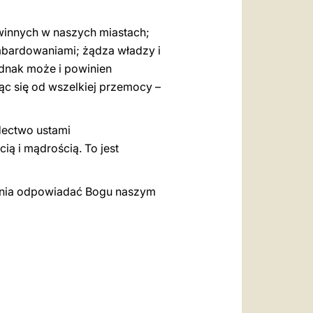
ewinnych w naszych miastach;
bardowaniami; żądza władzy i
ednak może i powinien
ąc się od wszelkiej przemocy –
adectwo ustami
ią i mądrością. To jest
dnia odpowiadać Bogu naszym