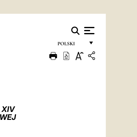
POLSKI
FRANÇAIS
ENGLISH
ITALIANO
PORTUGUÊS
ESPAÑOL
 XIV
DEUTSCH
OWEJ
POLSKI