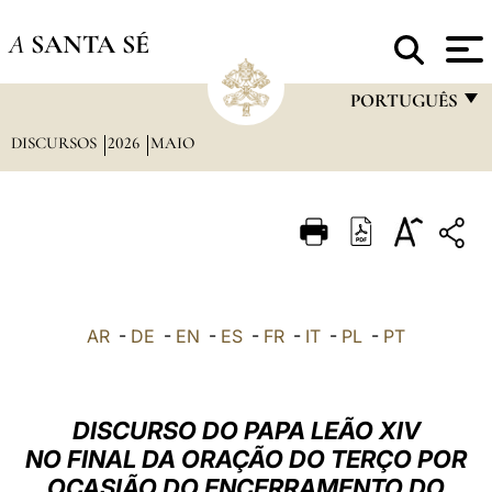
A
SANTA SÉ
PORTUGUÊS
DISCURSOS
2026
MAIO
FRANÇAIS
ENGLISH
ITALIANO
PORTUGUÊS
ESPAÑOL
AR
-
DE
-
EN
-
ES
-
FR
-
IT
-
PL
-
PT
DEUTSCH
POLSKI
DISCURSO DO PAPA LEÃO XIV
العربيّة
NO FINAL DA ORAÇÃO DO TERÇO POR
OCASIÃO DO ENCERRAMENTO DO
中文