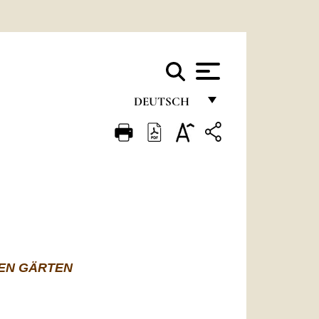
DEUTSCH
FRANÇAIS
ENGLISH
ITALIANO
PORTUGUÊS
ESPAÑOL
HEN GÄRTEN
DEUTSCH
POLSKI