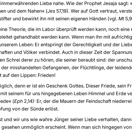
er immerwährenden Liebe nahe. Wie der Prophet Jesaja sagt: »
rnen und dem Nahen« (
Jes
57,19). Wer auf Gott vertraut, ver
tifter und bewirkt ihn mit seinen eigenen Händen (vgl.
Mt
5,9
ine Theorie, die im Labor überprüft werden kann, noch eine n
eleitet gehandhabt werden kann. Wenn man ihn mit aufrichtig
unserem Leben: Er entspringt der Gerechtigkeit und der Liebe
ften und Völker verbindet. Auch in dieser Zeit der Spannun
en Schrei derer zu hören, die seiner beraubt sind: der unschu
, der misshandelten Gefangenen, der Flüchtlinge, der leidend
t auf den Lippen: Frieden!
glich, denn er ist ein Geschenk Gottes. Dieser Friede, sein Fr
r mit seinem für uns hingegebenen Leben Himmel und Erde ver
iede« (
Eph
2,14): Er, der die Mauern der Feindschaft niederr
fung von der Sünde erlöst.
ist und wir uns wie wahre Jünger seiner Liebe verhalten, dan
h gesehen unmöglich erscheint. Wenn man sich hingegen von G