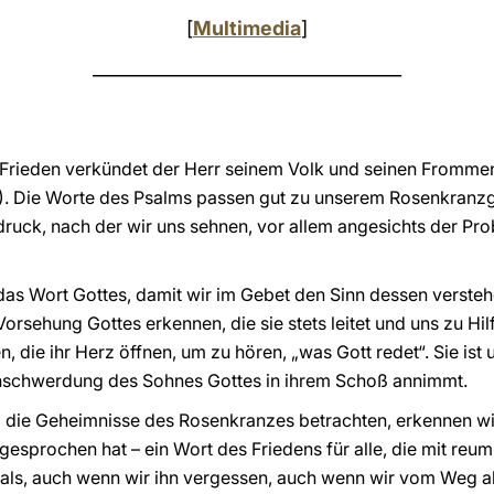
[
Multimedia
]
___________________________________
: Frieden verkündet der Herr seinem Volk und seinen Frommen, 
). Die Worte des Psalms passen gut zu unserem Rosenkranzg
ruck, nach der wir uns sehnen, vor allem angesichts der Pr
 das Wort Gottes, damit wir im Gebet den Sinn dessen verste
Vorsehung Gottes erkennen, die sie stets leitet und uns zu H
en, die ihr Herz öffnen, um zu hören, „was Gott redet“. Sie ist 
nschwerdung des Sohnes Gottes in ihrem Schoß annimmt.
die Geheimnisse des Rosenkranzes betrachten, erkennen wir 
 gesprochen hat – ein Wort des Friedens für alle, die mit r
emals, auch wenn wir ihn vergessen, auch wenn wir vom We