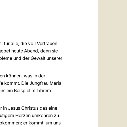
العربيّة
中文
LATINE
für alle, die voll Vertrauen
ebet heute Abend, denn sie
obleme und der Gewalt unserer
hen können, was in der
ilfe kommt. Die Jungfrau Maria
uns ein Beispiel mit ihrem
in Jesus Christus das eine
eumütigem Herzen umkehren zu
g abkommen; er kommt, um uns