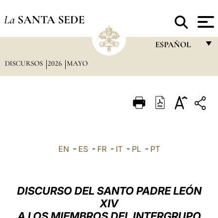
La
SANTA SEDE
ESPAÑOL
DISCURSOS
2026
MAYO
FRANÇAIS
ENGLISH
ITALIANO
PORTUGUÊS
ESPAÑOL
EN
-
ES
-
FR
-
IT
-
PL
-
PT
DEUTSCH
POLSKI
DISCURSO DEL SANTO PADRE LEÓN
العربيّة
XIV
A LOS MIEMBROS DEL INTERGRUPO
中文