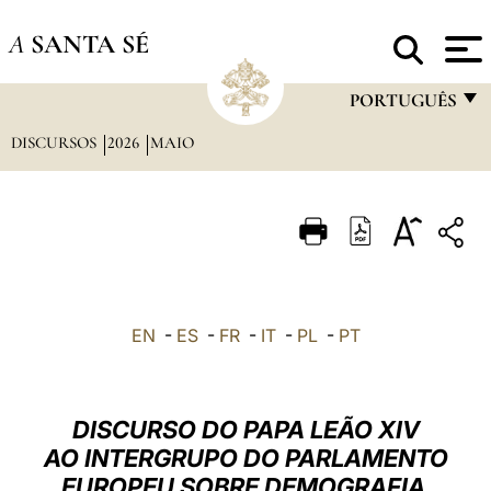
A
SANTA SÉ
PORTUGUÊS
DISCURSOS
2026
MAIO
FRANÇAIS
ENGLISH
ITALIANO
PORTUGUÊS
ESPAÑOL
EN
-
ES
-
FR
-
IT
-
PL
-
PT
DEUTSCH
POLSKI
DISCURSO DO PAPA LEÃO XIV
العربيّة
AO INTERGRUPO DO PARLAMENTO
EUROPEU SOBRE DEMOGRAFIA
中文