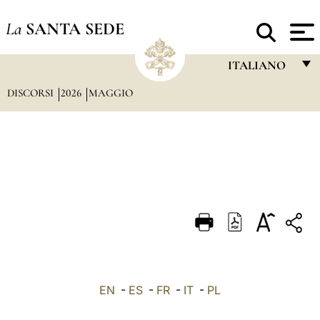
La
SANTA SEDE
ITALIANO
DISCORSI
2026
MAGGIO
FRANÇAIS
ENGLISH
ITALIANO
PORTUGUÊS
ESPAÑOL
DEUTSCH
POLSKI
العربيّة
EN
-
ES
-
FR
-
IT
-
PL
中文