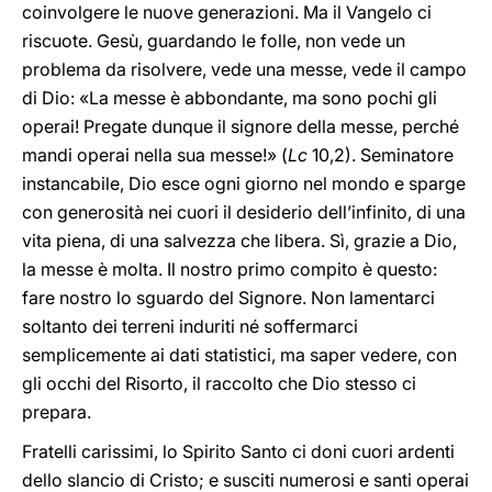
coinvolgere le nuove generazioni. Ma il Vangelo ci
riscuote. Gesù, guardando le folle, non vede un
problema da risolvere, vede una messe, vede il campo
di Dio: «La messe è abbondante, ma sono pochi gli
operai! Pregate dunque il signore della messe, perché
mandi operai nella sua messe!» (
Lc
10,2). Seminatore
instancabile, Dio esce ogni giorno nel mondo e sparge
con generosità nei cuori il desiderio dell’infinito, di una
vita piena, di una salvezza che libera. Sì, grazie a Dio,
la messe è molta. Il nostro primo compito è questo:
fare nostro lo sguardo del Signore. Non lamentarci
soltanto dei terreni induriti né soffermarci
semplicemente ai dati statistici, ma saper vedere, con
gli occhi del Risorto, il raccolto che Dio stesso ci
prepara.
Fratelli carissimi, lo Spirito Santo ci doni cuori ardenti
dello slancio di Cristo; e susciti numerosi e santi operai