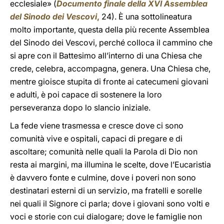
ecclesiale» (
Documento finale della XVI Assemblea
del Sinodo dei Vescovi
,
24). È una sottolineatura
molto importante, questa della più recente Assemblea
del Sinodo dei Vescovi, perché colloca il cammino che
si apre con il Battesimo all’interno di una Chiesa che
crede, celebra, accompagna, genera. Una Chiesa che,
mentre gioisce stupita di fronte ai catecumeni giovani
e adulti, è poi capace di sostenere la loro
perseveranza dopo lo slancio iniziale.
La fede viene trasmessa e cresce dove ci sono
comunità vive e ospitali, capaci di pregare e di
ascoltare; comunità nelle quali la Parola di Dio non
resta ai margini, ma illumina le scelte, dove l’Eucaristia
è davvero fonte e culmine, dove i poveri non sono
destinatari esterni di un servizio, ma fratelli e sorelle
nei quali il Signore ci parla; dove i giovani sono volti e
voci e storie con cui dialogare; dove le famiglie non