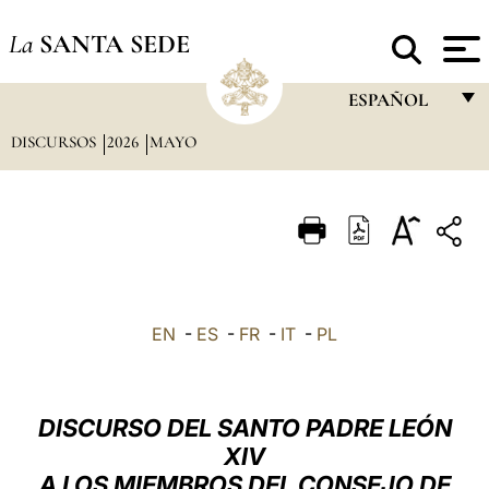
La
SANTA SEDE
ESPAÑOL
DISCURSOS
2026
MAYO
FRANÇAIS
ENGLISH
ITALIANO
PORTUGUÊS
ESPAÑOL
EN
-
ES
-
FR
-
IT
-
PL
DEUTSCH
POLSKI
DISCURSO DEL SANTO PADRE LEÓN
العربيّة
XIV
A LOS MIEMBROS DEL CONSEJO DE
中文