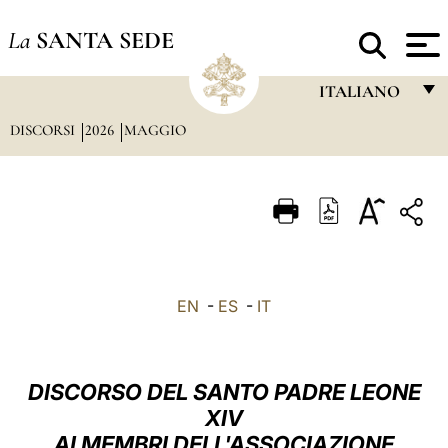
La
SANTA SEDE
ITALIANO
DISCORSI
2026
MAGGIO
FRANÇAIS
ENGLISH
ITALIANO
PORTUGUÊS
ESPAÑOL
EN
-
ES
-
IT
DEUTSCH
POLSKI
DISCORSO DEL SANTO PADRE LEONE
العربيّة
XIV
AI MEMBRI DELL'ASSOCIAZIONE
中文