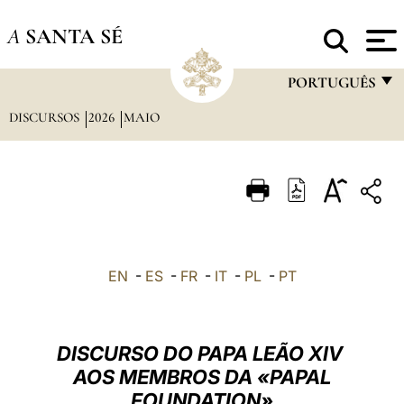
A
SANTA SÉ
PORTUGUÊS
DISCURSOS
2026
MAIO
FRANÇAIS
ENGLISH
ITALIANO
PORTUGUÊS
ESPAÑOL
EN
-
ES
-
FR
-
IT
-
PL
-
PT
DEUTSCH
POLSKI
DISCURSO DO PAPA LEÃO XIV
العربيّة
AOS MEMBROS DA «PAPAL
FOUNDATION»
中文