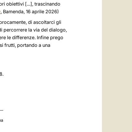
i obiettivi [...], trascinando
e
, Bamenda, 16 aprile 2026)
procamente, di ascoltarci gli
 di percorrere la via del dialogo,
mere le differenze. Infine prego
si frutti, portando a una
8.
na