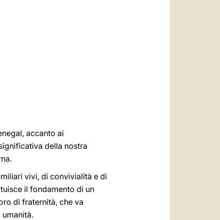
العربيّة
中文
LATINE
enegal, accanto ai
ignificativa della nostra
rna.
iliari vivi, di convivialità e di
tituisce il fondamento di un
oro di fraternità, che va
a umanità.