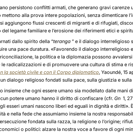
cano persistono conflitti armati, che generano gravi carenze 
 mettono alla prova intere popolazioni, senza dimenticare l
si aggiungono flussi crescenti di migranti e di rifugiati, disco
del legame familiare e l’erosione dei riferimenti etici e spiritua
rnati dallo spirito della “
teranga
” e il dialogo interreligios
ruire una pace duratura. «Favorendo il dialogo interreligioso 
 riconciliazione, la politica e la diplomazia possono avvalersi
e le radicalizzazioni e di promuovere una cultura di stima e r
on la società civile e con il Corpo diplomatico
, Yaoundé, 15 a
n dialogo religioso fondati sulla pace, sulla giustizia e sulla 
 insieme che ogni essere umano sia modellato dalle mani di D
cun potere umano hanno il diritto di confiscare (cfr.
Gn
1, 27
gli esseri umani nascono liberi ed eguali in dignità e diritti»
manità e nella fede che assumiamo insieme la nostra responsa
rsecuzione fondata sulla razza, la religione o l’origine; rifi
 economici o politici: alzare la nostra voce a favore di ogni 