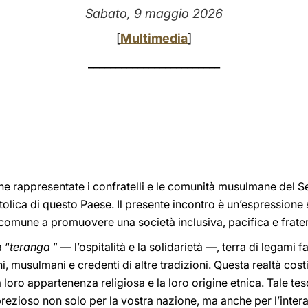
Sabato, 9 maggio 2026
[
Multimedia
]
________________________
che rappresentate i confratelli e le comunità musulmane del S
olica di questo Paese. Il presente incontro è un’espressione s
comune a promuovere una società inclusiva, pacifica e frate
 “
teranga
” — l’ospitalità e la solidarietà —, terra di legami fam
ni, musulmani e credenti di altre tradizioni. Questa realtà cos
a loro appartenenza religiosa e la loro origine etnica. Tale tes
rezioso non solo per la vostra nazione, ma anche per l’inter