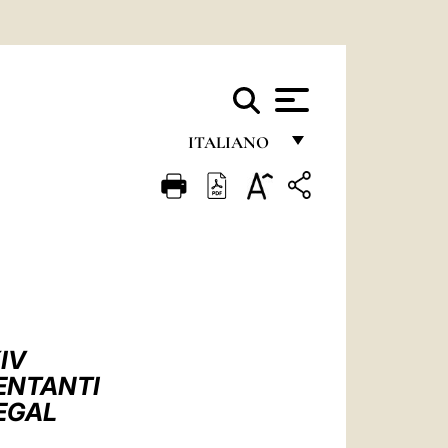
ITALIANO
FRANÇAIS
ENGLISH
ITALIANO
PORTUGUÊS
ESPAÑOL
IV
DEUTSCH
SENTANTI
EGAL
POLSKI