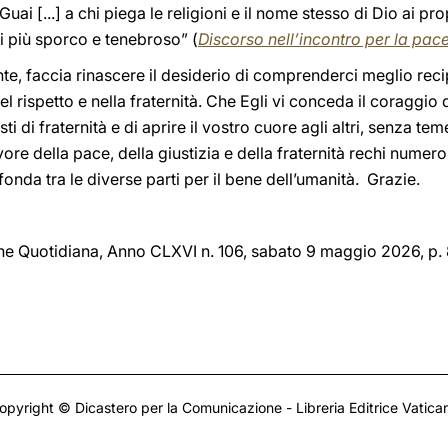
 [...] a chi piega le religioni e il nome stesso di Dio ai propr
di più sporco e tenebroso” (
Discorso nell’incontro per la pac
te, faccia rinascere il desiderio di comprenderci meglio reci
 nel rispetto e nella fraternità. Che Egli vi conceda il coraggio
sti di fraternità e di aprire il vostro cuore agli altri, senza te
ore della pace, della giustizia e della fraternità rechi numero
nda tra le diverse parti per il bene dell’umanità. Grazie.
one Quotidiana, Anno CLXVI n. 106, sabato 9 maggio 2026, p. 
opyright © Dicastero per la Comunicazione - Libreria Editrice Vatica