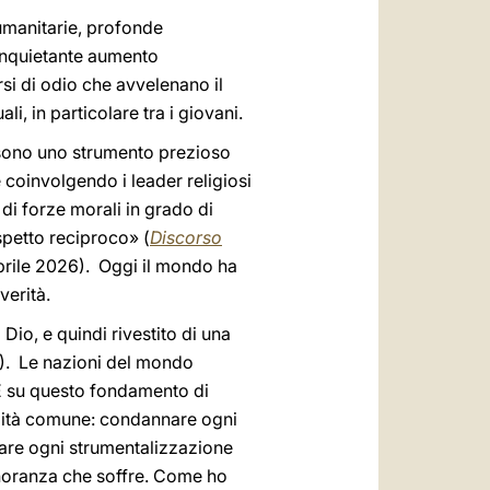
umanitarie, profonde
’inquietante aumento
rsi di odio che avvelenano il
li, in particolare tra i giovani.
o sono uno strumento prezioso
e coinvolgendo i leader religiosi
 di forze morali in grado di
ispetto reciproco» (
Discorso
prile 2026). Oggi il mondo ha
verità.
io, e quindi rivestito di una
). Le nazioni del mondo
. È su questo fondamento di
bilità comune: condannare ogni
utare ogni strumentalizzazione
minoranza che soffre. Come ho