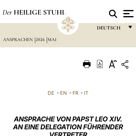
Der
HEILIGE STUHL
DEUTSCH
ANSPRACHEN
2026
MAI
FRANÇAIS
ENGLISH
ITALIANO
PORTUGUÊS
ESPAÑOL
DE
-
EN
-
FR
-
IT
DEUTSCH
POLSKI
ANSPRACHE VON PAPST LEO XIV.
العربيّة
AN EINE DELEGATION FÜHRENDER
VERTRETER
中文