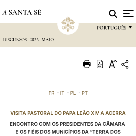
A
SANTA SÉ
PORTUGUÊS
DISCURSOS
2026
MAIO
FRANÇAIS
ENGLISH
ITALIANO
PORTUGUÊS
ESPAÑOL
FR
-
IT
-
PL
-
PT
DEUTSCH
POLSKI
VISITA PASTORAL DO PAPA LEÃO XIV A ACERRA
العربيّة
ENCONTRO COM OS PRESIDENTES DA CÂMARA
E OS FIÉIS DOS MUNICÍPIOS DA “TERRA DOS
中文