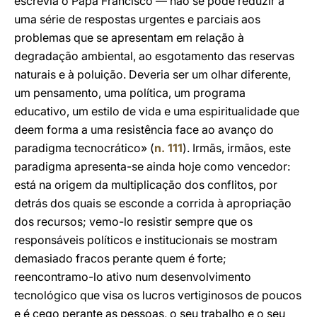
escrevia o Papa Francisco — não se pode reduzir a
uma série de respostas urgentes e parciais aos
problemas que se apresentam em relação à
degradação ambiental, ao esgotamento das reservas
naturais e à poluição. Deveria ser um olhar diferente,
um pensamento, uma política, um programa
educativo, um estilo de vida e uma espiritualidade que
deem forma a uma resistência face ao avanço do
paradigma tecnocrático» (
n. 111
). Irmãs, irmãos, este
paradigma apresenta-se ainda hoje como vencedor:
está na origem da multiplicação dos conflitos, por
detrás dos quais se esconde a corrida à apropriação
dos recursos; vemo-lo resistir sempre que os
responsáveis políticos e institucionais se mostram
demasiado fracos perante quem é forte;
reencontramo-lo ativo num desenvolvimento
tecnológico que visa os lucros vertiginosos de poucos
e é cego perante as pessoas, o seu trabalho e o seu