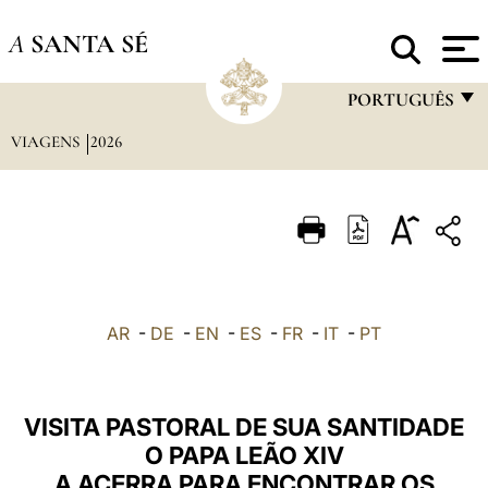
A
SANTA SÉ
PORTUGUÊS
VIAGENS
2026
FRANÇAIS
ENGLISH
ITALIANO
PORTUGUÊS
ESPAÑOL
AR
-
DE
-
EN
-
ES
-
FR
-
IT
-
PT
DEUTSCH
POLSKI
VISITA PASTORAL DE SUA SANTIDADE
العربيّة
O PAPA LEÃO XIV
A ACERRA PARA ENCONTRAR OS
中文