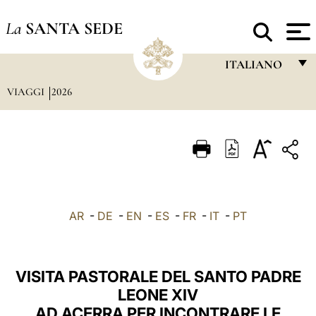
La
SANTA SEDE
ITALIANO
VIAGGI
2026
FRANÇAIS
ENGLISH
ITALIANO
PORTUGUÊS
ESPAÑOL
AR
-
DE
-
EN
-
ES
-
FR
-
IT
-
PT
DEUTSCH
POLSKI
VISITA PASTORALE DEL SANTO PADRE
العربيّة
LEONE XIV
AD ACERRA PER INCONTRARE LE
中文