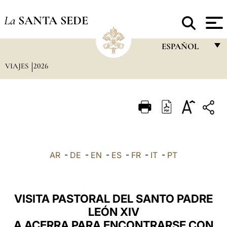
La
SANTA SEDE
ESPAÑOL
VIAJES
2026
FRANÇAIS
ENGLISH
ITALIANO
PORTUGUÊS
ESPAÑOL
AR
-
DE
-
EN
-
ES
-
FR
-
IT
-
PT
DEUTSCH
POLSKI
VISITA PASTORAL DEL SANTO PADRE
العربيّة
LEÓN XIV
A ACERRA PARA ENCONTRARSE CON
中文