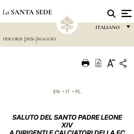
La
SANTA SEDE
ITALIANO
DISCORSI
2026
MAGGIO
FRANÇAIS
ENGLISH
ITALIANO
PORTUGUÊS
ESPAÑOL
EN
-
IT
-
PL
DEUTSCH
POLSKI
SALUTO DEL SANTO PADRE LEONE
العربيّة
XIV
A DIRIGENTI E CALCIATORI DELLA FC
中文