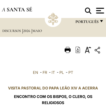
A
SANTA SÉ
PORTUGUÊS
DISCURSOS
2026
MAIO
FRANÇAIS
ENGLISH
ITALIANO
PORTUGUÊS
ESPAÑOL
EN
-
FR
-
IT
-
PL
-
PT
DEUTSCH
POLSKI
VISITA PASTORAL DO PAPA LEÃO XIV A ACERRA
العربيّة
ENCONTRO COM OS BISPOS, O CLERO, OS
RELIGIOSOS
中文