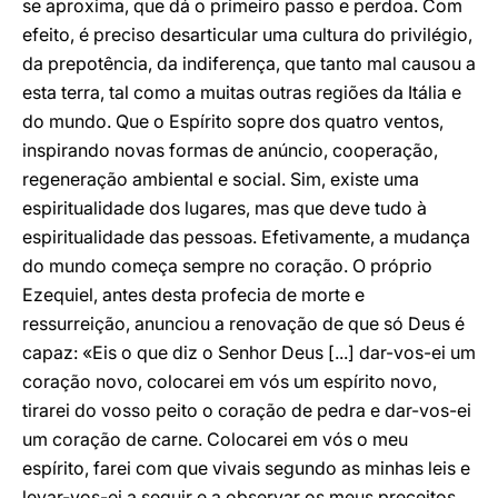
se aproxima, que dá o primeiro passo e perdoa. Com
efeito, é preciso desarticular uma cultura do privilégio,
da prepotência, da indiferença, que tanto mal causou a
esta terra, tal como a muitas outras regiões da Itália e
do mundo. Que o Espírito sopre dos quatro ventos,
inspirando novas formas de anúncio, cooperação,
regeneração ambiental e social. Sim, existe uma
espiritualidade dos lugares, mas que deve tudo à
espiritualidade das pessoas. Efetivamente, a mudança
do mundo começa sempre no coração. O próprio
Ezequiel, antes desta profecia de morte e
ressurreição, anunciou a renovação de que só Deus é
capaz: «Eis o que diz o Senhor Deus [...] dar-vos-ei um
coração novo, colocarei em vós um espírito novo,
tirarei do vosso peito o coração de pedra e dar-vos-ei
um coração de carne. Colocarei em vós o meu
espírito, farei com que vivais segundo as minhas leis e
levar-vos-ei a seguir e a observar os meus preceitos.