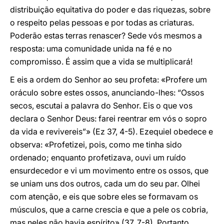
distribuição equitativa do poder e das riquezas, sobre
o respeito pelas pessoas e por todas as criaturas.
Poderão estas terras renascer? Sede vós mesmos a
resposta: uma comunidade unida na fé e no
compromisso. É assim que a vida se multiplicará!
E eis a ordem do Senhor ao seu profeta: «Profere um
oráculo sobre estes ossos, anunciando-lhes: “Ossos
secos, escutai a palavra do Senhor. Eis o que vos
declara o Senhor Deus: farei reentrar em vós o sopro
da vida e revivereis”» (Ez 37, 4-5). Ezequiel obedece e
observa: «Profetizei, pois, como me tinha sido
ordenado; enquanto profetizava, ouvi um ruído
ensurdecedor e vi um movimento entre os ossos, que
se uniam uns dos outros, cada um do seu par. Olhei
com atenção, e eis que sobre eles se formavam os
músculos, que a carne crescia e que a pele os cobria,
mas neles não havia espírito» (37, 7-8). Portanto,