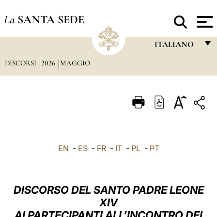
La
SANTA SEDE
ITALIANO
DISCORSI
2026
MAGGIO
FRANÇAIS
ENGLISH
ITALIANO
PORTUGUÊS
ESPAÑOL
EN
-
ES
-
FR
-
IT
-
PL
-
PT
DEUTSCH
POLSKI
DISCORSO DEL SANTO PADRE LEONE
العربيّة
XIV
AI PARTECIPANTI ALL’INCONTRO DEI
中文