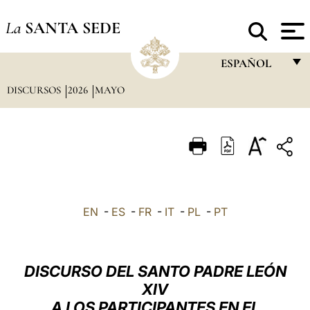
La
SANTA SEDE
ESPAÑOL
DISCURSOS
2026
MAYO
FRANÇAIS
ENGLISH
ITALIANO
PORTUGUÊS
ESPAÑOL
EN
-
ES
-
FR
-
IT
-
PL
-
PT
DEUTSCH
POLSKI
DISCURSO DEL SANTO PADRE LEÓN
العربيّة
XIV
A LOS PARTICIPANTES EN EL
中文