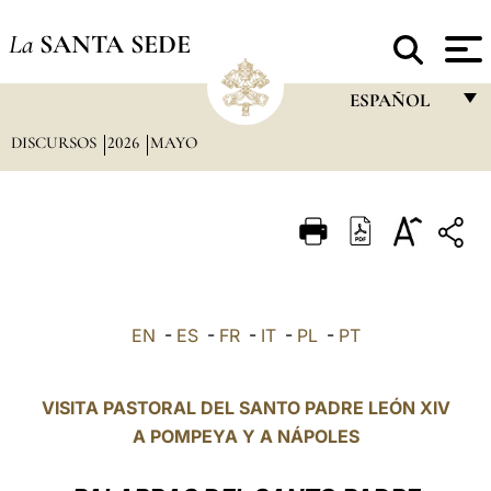
La
SANTA SEDE
ESPAÑOL
DISCURSOS
2026
MAYO
FRANÇAIS
ENGLISH
ITALIANO
PORTUGUÊS
ESPAÑOL
EN
-
ES
-
FR
-
IT
-
PL
-
PT
DEUTSCH
POLSKI
VISITA PASTORAL DEL SANTO PADRE LEÓN XIV
A
POMPEYA
Y
A NÁPOLES
العربيّة
中文