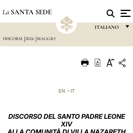
La
SANTA SEDE
ITALIANO
DISCORSI
2026
MAGGIO
FRANÇAIS
ENGLISH
ITALIANO
PORTUGUÊS
ESPAÑOL
EN
-
IT
DEUTSCH
POLSKI
DISCORSO DEL SANTO PADRE LEONE
العربيّة
XIV
ALLA COMUNITÀ DI VILLA NAZARETH
中文