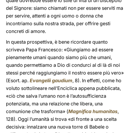
quale dovrebbe essere lo stile di vita di un discepolo
del Signore: siamo chiamati non per essere serviti ma
per servire, attenti a ogni uomo o donna che
incontriamo sulla nostra strada, per offrire gesti
concreti di amore.
In questa prospettiva, è bene ricordare quanto
scriveva Papa Francesco: «Giungiamo ad essere
pienamente umani quando siamo più che umani,
quando permettiamo a Dio di condurci al di là di noi
stessi perché raggiungiamo il nostro essere più vero»
(Esort. ap.
Evangelii gaudium
, 8). In effetti, come ho
voluto sottolineare nell’Enciclica appena pubblicata,
«ciò che salva l’umano non è l’autosufficienza
potenziata, ma una relazione che libera, una
comunione che trasforma» (
Magnifica humanitas
,
128). Oggi l’umanità si trova «di fronte a una scelta
decisiva: innalzare una nuova torre di Babele o