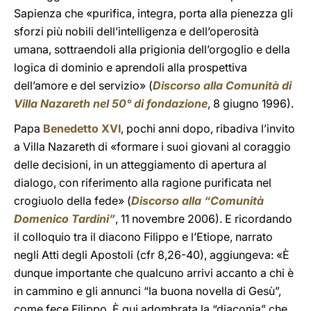
Sapienza che «purifica, integra, porta alla pienezza gli
sforzi più nobili dell’intelligenza e dell’operosità
umana, sottraendoli alla prigionia dell’orgoglio e della
logica di dominio e aprendoli alla prospettiva
dell’amore e del servizio» (
Discorso alla Comunità di
Villa Nazareth nel 50° di fondazione
, 8 giugno 1996).
Papa
Benedetto XVI
, pochi anni dopo, ribadiva l’invito
a Villa Nazareth di «formare i suoi giovani al coraggio
delle decisioni, in un atteggiamento di apertura al
dialogo, con riferimento alla ragione purificata nel
crogiuolo della fede» (
Discorso alla “Comunità
Domenico Tardini”
, 11 novembre 2006). E ricordando
il colloquio tra il diacono Filippo e l’Etiope, narrato
negli Atti degli Apostoli (cfr 8,26-40), aggiungeva: «È
dunque importante che qualcuno arrivi accanto a chi è
in cammino e gli annunci “la buona novella di Gesù”,
come fece Filippo. È qui adombrata la “diaconia” che