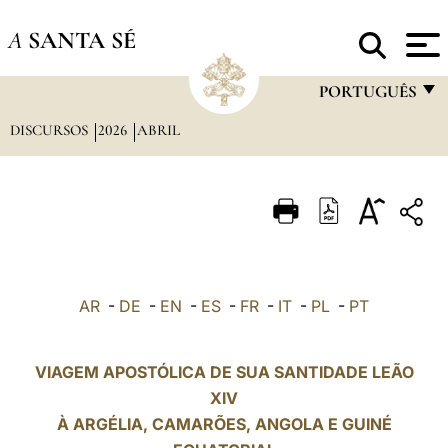
A
SANTA SÉ
PORTUGUÊS
DISCURSOS
2026
ABRIL
FRANÇAIS
ENGLISH
ITALIANO
PORTUGUÊS
ESPAÑOL
AR
-
DE
-
EN
-
ES
-
FR
-
IT
-
PL
-
PT
DEUTSCH
POLSKI
VIAGEM APOSTÓLICA DE SUA SANTIDADE LEÃO
XIV
العربيّة
À ARGÉLIA, CAMARÕES, ANGOLA E GUINÉ
中文