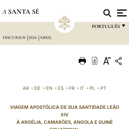
A
SANTA SÉ
PORTUGUÊS
DISCURSOS
2026
ABRIL
FRANÇAIS
ENGLISH
ITALIANO
PORTUGUÊS
ESPAÑOL
AR
-
DE
-
EN
-
ES
-
FR
-
IT
-
PL
-
PT
DEUTSCH
POLSKI
VIAGEM APOSTÓLICA DE SUA SANTIDADE LEÃO
XIV
العربيّة
À ARGÉLIA, CAMARÕES, ANGOLA E
GUINÉ
中文