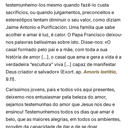
testemunhemo-los mesmo quando fazê-lo custa
sacrifícios, ou quando julgamentos, preconceitos e
estereótipos tentam diminuir o seu valor, como diziam
Jaime Antonio e Purificación. Uma família que sabe
acolher e amar é luz, é calor. O Papa Francisco deixou-
nos palavras belíssimas sobre isto. Disse-nos: «O
casal formado pelo pai e a mãe, com toda a sua
história de amor […], o casal que ama e gera a vida é a
verdadeira “escultura” viva […] capaz de manifestar
Deus criador e salvador» (Exort. ap.
Amoris laetitia
,
9.11).
Caríssimos jovens, pais e todos vós aqui presentes,
deixemo-nos entusiasmar pela beleza do amor,
sejamos testemunhas do amor que Jesus nos deu e
ensinou! Testemunhemos todos os dias que amar é
belo, que as maiores alegrias, em todos os ambientes,
provêm da capacidade de dar e de se doar,