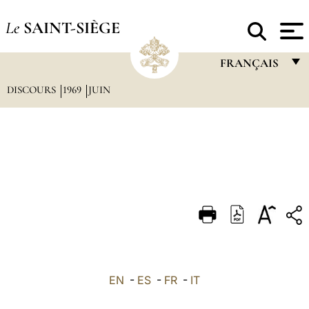
Le
SAINT-SIÈGE
FRANÇAIS
DISCOURS
1969
JUIN
FRANÇAIS
ENGLISH
ITALIANO
PORTUGUÊS
ESPAÑOL
DEUTSCH
POLSKI
العربيّة
EN
-
ES
-
FR
-
IT
中文