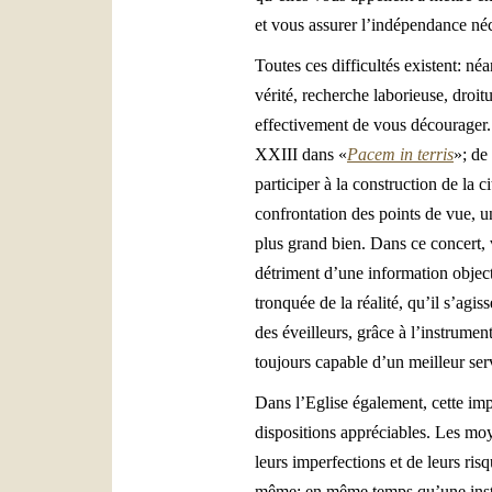
et vous assurer l’indépendance néce
Toutes ces difficultés existent: n
vérité, recherche laborieuse, droitu
effectivement de vous décourager. 
XXIII dans «
Pacem in terris
»; de
participer à la construction de la 
confrontation des points de vue, u
plus grand bien. Dans ce concert, 
détriment d’une information object
tronquée de la réalité, qu’il s’agi
des éveilleurs, grâce à l’instrume
toujours capable d’un meilleur se
Dans l’Eglise également, cette imp
dispositions appréciables. Les moy
leurs imperfections et de leurs risq
même: en même temps qu’une instit