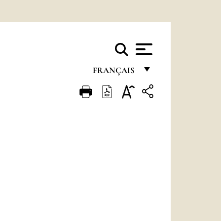
FRANÇAIS
FRANÇAIS
ENGLISH
ITALIANO
PORTUGUÊS
ESPAÑOL
DEUTSCH
POLSKI