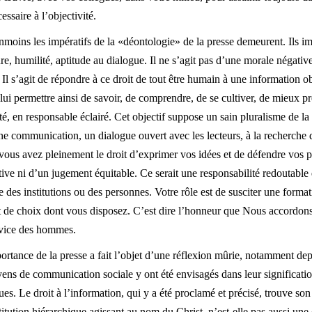
ssaire à l’objectivité.
éanmoins les impératifs de la «déontologie» de la presse demeurent. Ils i
re, humilité, aptitude au dialogue. Il ne s’agit pas d’une morale négative, 
Il s’agit de répondre à ce droit de tout être humain à une information 
 lui permettre ainsi de savoir, de comprendre, de se cultiver, de mieux p
cité, en responsable éclairé. Cet objectif suppose un sain pluralisme de l
ne communication, un dialogue ouvert avec les lecteurs, à la recherche 
vous avez pleinement le droit d’exprimer vos idées et de défendre vos p
ive ni d’un jugement équitable. Ce serait une responsabilité redoutabl
sse des institutions ou des personnes. Votre rôle est de susciter une form
nt de choix dont vous disposez. C’est dire l’honneur que Nous accordons 
rvice des hommes.
ortance de la presse a fait l’objet d’une réflexion mûrie, notamment depu
ens de communication sociale y ont été envisagés dans leur signification
ues. Le droit à l’information, qui y a été proclamé et précisé, trouve son
ution hiérarchique agissant au nom du Christ, n’est-elle pas aussi u