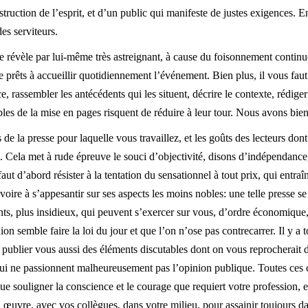
struction de l’esprit, et d’un public qui manifeste de justes exigences. 
s serviteurs.
 se révèle par lui-même très astreignant, à cause du foisonnement continuel
 prêts à accueillir quotidiennement l’événement. Bien plus, il vous faut f
e, rassembler les antécédents qui les situent, décrire le contexte, rédig
les de la mise en pages risquent de réduire à leur tour. Nous avons bien
es de la presse pour laquelle vous travaillez, et les goûts des lecteurs don
te. Cela met à rude épreuve le souci d’objectivité, disons d’indépendance
ut d’abord résister à la tentation du sensationnel à tout prix, qui entraîn
, voire à s’appesantir sur ses aspects les moins nobles: une telle presse s
ts, plus insidieux, qui peuvent s’exercer sur vous, d’ordre économique, 
on semble faire la loi du jour et que l’on n’ose pas contrecarrer. Il y a
 publier vous aussi des éléments discutables dont on vous reprocherait de
qui ne passionnent malheureusement pas l’opinion publique. Toutes ces c
 souligner la conscience et le courage que requiert votre profession, et 
n œuvre, avec vos collègues, dans votre milieu, pour assainir toujours 