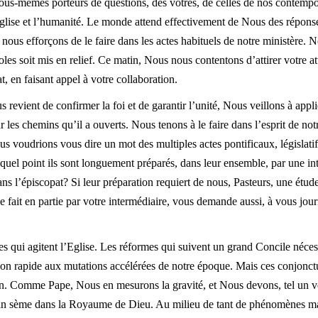
vous-mêmes porteurs de questions, des vôtres, de celles de nos contempor
glise et l’humanité. Le monde attend effectivement de Nous des réponse
ous efforçons de le faire dans les actes habituels de notre ministère. N
oles soit mis en relief. Ce matin, Nous nous contentons d’attirer votre a
t, en faisant appel à votre collaboration.
us revient de confirmer la foi et de garantir l’unité, Nous veillons à ap
r les chemins qu’il a ouverts. Nous tenons à le faire dans l’esprit de no
us voudrions vous dire un mot des multiples actes pontificaux, législatif
uel point ils sont longuement préparés, dans leur ensemble, par une int
ans l’épiscopat? Si leur préparation requiert de nous, Pasteurs, une étud
e fait en partie par votre intermédiaire, vous demande aussi, à vous jour
es qui agitent l’Eglise. Les réformes qui suivent un grand Concile néces
tion rapide aux mutations accélérées de notre époque. Mais ces conjonctu
n. Comme Pape, Nous en mesurons la gravité, et Nous devons, tel un vei
lin sème dans la Royaume de Dieu. Au milieu de tant de phénomènes mar