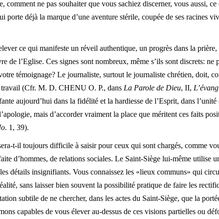
me, comment ne pas souhaiter que vous sachiez discerner, vous aussi, ce 
ui porte déjà la marque d’une aventure stérile, coupée de ses racines viv
ever ce qui manifeste un réveil authentique, un progrès dans la prière,
vre de l’Eglise. Ces signes sont nombreux, même s’ils sont discrets: ne p
e votre témoignage? Le journaliste, surtout le journaliste chrétien, doit, 
en travail (Cfr. M. D. CHENU O. P., dans
La Parole de Dieu
, II,
L’évangi
ante aujourd’hui dans la fidélité et la hardiesse de l’Esprit, dans l’uni
l’apologie, mais d’accorder vraiment la place que méritent ces faits po
Io
. 1, 39).
era-t-il toujours difficile à saisir pour ceux qui sont chargés, comme vou
ite d’hommes, de relations sociales. Le Saint-Siège lui-même utilise un
les détails insignifiants. Vous connaissez les «lieux communs» qui circu
alité, sans laisser bien souvent la possibilité pratique de faire les rectif
tation subtile de ne chercher, dans les actes du Saint-Siège, que la port
mons capables de vous élever au-dessus de ces visions partielles ou d