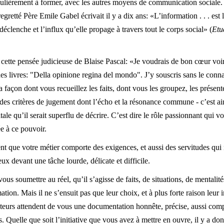
ulièrement à former, avec les autres moyens de communication sociale
egretté Père Emile Gabel écrivait il y a dix ans: «L’information . . . est
déclenche et l’influx qu’elle propage à travers tout le corps social» (
Etu
cette pensée judicieuse de Blaise Pascal: «Je voudrais de bon cœur voir l
 des livres: "Della opinione regina del mondo". J’y souscris sans le connaî
 façon dont vous recueillez les faits, dont vous les groupez, les présente
 des critères de jugement dont l’écho et la résonance commune - c’est ain
ale qu’il serait superflu de décrire. C’est dire le rôle passionnant qui 
ée à ce pouvoir.
t que votre métier comporte des exigences, et aussi des servitudes qui
ux devant une tâche lourde, délicate et difficile.
us soumettre au réel, qu’il s’agisse de faits, de situations, de mentalités
ion. Mais il ne s’ensuit pas que leur choix, et à plus forte raison leur in
ecteurs attendent de vous une documentation honnête, précise, aussi comp
. Quelle que soit l’initiative que vous avez à mettre en ouvre, il y a do