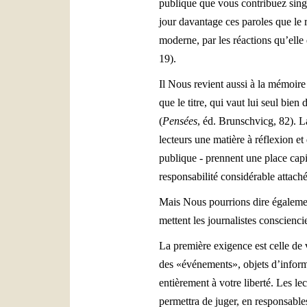
publique que vous contribuez sing
jour davantage ces paroles que le r
moderne, par les réactions qu’elle 
19).
Il Nous revient aussi à la mémoire 
que le titre, qui vaut lui seul bien
(
Pensées
, éd. Brunschvicg, 82). La
lecteurs une matière à réflexion et
publique - prennent une place capit
responsabilité considérable attach
Mais Nous pourrions dire égalemen
mettent les journalistes consciencie
La première exigence est celle de vo
des «événements», objets d’informat
entièrement à votre liberté. Les l
permettra de juger, en responsables