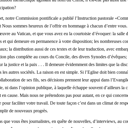
icipation?
t, notre Commission pontificale a publié l’Instruction pastorale «Co
et Nous sommes heureux de l’offrir en hommage à chacun d’entre vous. 
uvre au Vatican, et que vous avez eu la courtoisie d’évoquer: la salle de
tés et qui demeure en permanence à votre disposition; les nombreuses co
aux; la distribution aussi de ces textes et de leur traduction, avec emba
ion plus complète au cours du Concile, des divers Synodes d’évêques; 
 la justice et la paix . . . Il demeure évidemment des limites que la dis
 les autres sociétés. La raison en est simple. Si l’Eglise doit bien conn
collaboration de ses fils, ses décisions prennent leur appui dans l’Evangil
e, ni dans l’opinion publique, à laquelle échappe souvent d’ailleurs la
 en cause. Mais nous ne prétendons pas pour autant, en ce qui concerne 
e pour faciliter votre travail. De toute façon c’est dans un climat de res
mplir de nouveaux progrès.
 que vous êtes journalistes, en quête de nouvelles, d’interviews, au cou