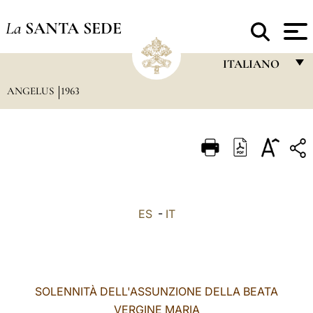
La
SANTA SEDE
ITALIANO
ANGELUS
1963
FRANÇAIS
ENGLISH
ITALIANO
PORTUGUÊS
ESPAÑOL
ES
-
IT
DEUTSCH
POLSKI
العربيّة
SOLENNITÀ DELL'ASSUNZIONE DELLA BEATA
VERGINE MARIA
中文