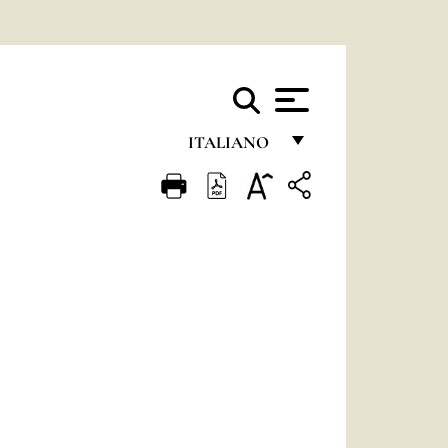
ITALIANO
FRANÇAIS
ENGLISH
ITALIANO
PORTUGUÊS
ESPAÑOL
DEUTSCH
POLSKI