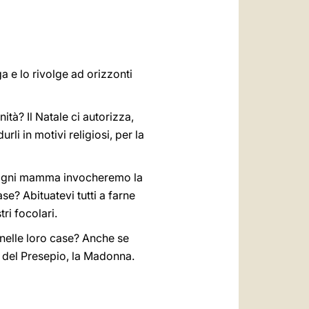
العربيّة
中文
LATINE
a e lo rivolge ad orizzonti
tà? Il Natale ci autorizza,
urli in motivi religiosi, per la
er ogni mamma invocheremo la
se? Abituatevi tutti a farne
ri focolari.
nelle loro case? Anche se
 del Presepio, la Madonna.