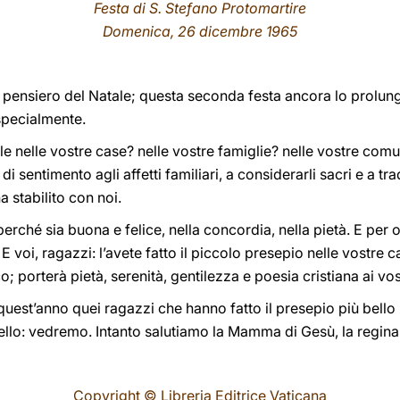
Festa di S. Stefano Protomartire
Domenica, 26 dicembre 196
5
 pensiero del Natale; questa seconda festa ancora lo prolung
 specialmente.
e nelle vostre case? nelle vostre famiglie? nelle vostre comuni
i sentimento agli affetti familiari, a considerarli sacri e a trad
 stabilito con noi.
perché sia buona e felice, nella concordia, nella pietà. E p
oi, ragazzi: l’avete fatto il piccolo presepio nelle vostre ca
 porterà pietà, serenità, gentilezza e poesia cristiana ai vost
est’anno quei ragazzi che hanno fatto il presepio più bello 
llo: vedremo. Intanto salutiamo la Mamma di Gesù, la regina
Copyright © Libreria Editrice Vaticana