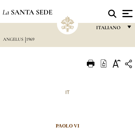
La
SANTA SEDE
ITALIANO
ANGELUS
1969
FRANÇAIS
ENGLISH
ITALIANO
PORTUGUÊS
ESPAÑOL
IT
DEUTSCH
POLSKI
العربيّة
PAOLO VI
中文