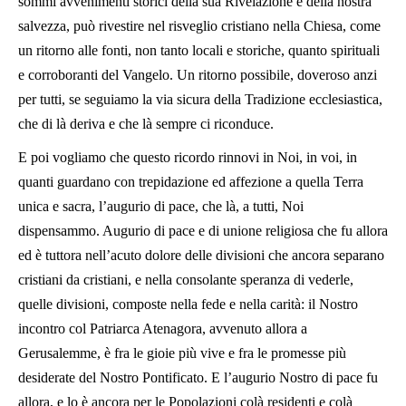
sommi avvenimenti storici della sua Rivelazione e della nostra
salvezza, può rivestire nel risveglio cristiano nella Chiesa, come
un ritorno alle fonti, non tanto locali e storiche, quanto spirituali
e corroboranti del Vangelo. Un ritorno possibile, doveroso anzi
per tutti, se seguiamo la via sicura della Tradizione ecclesiastica,
che di là deriva e che là sempre ci riconduce.
E poi vogliamo che questo ricordo rinnovi in Noi, in voi, in
quanti guardano con trepidazione ed affezione a quella Terra
unica e sacra, l’augurio di pace, che là, a tutti, Noi
dispensammo. Augurio di pace e di unione religiosa che fu allora
ed è tuttora nell’acuto dolore delle divisioni che ancora separano
cristiani da cristiani, e nella consolante speranza di vederle,
quelle divisioni, composte nella fede e nella carità: il Nostro
incontro col Patriarca Atenagora, avvenuto allora a
Gerusalemme, è fra le gioie più vive e fra le promesse più
desiderate del Nostro Pontificato. E l’augurio Nostro di pace fu
allora, e lo è ancora per le Popolazioni colà residenti e colà