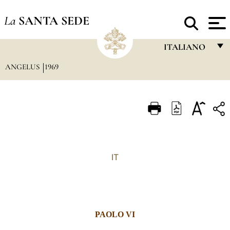
La
SANTA SEDE
ITALIANO
ANGELUS
1969
FRANÇAIS
ENGLISH
ITALIANO
PORTUGUÊS
ESPAÑOL
IT
DEUTSCH
POLSKI
العربيّة
PAOLO VI
中文