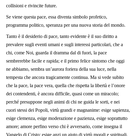
collisioni e rivincite future.
Se viene questa pace, essa diventa simbolo profetico,
programma politico, speranza per una nuova storia del mondo.
Tanto è il desiderio di pace, tanto evidente è il suo diritto a
prevalere sugli eventi umani e sugli interessi particolari, che a
chi, come Noi, guarda il dramma dal di fuori, la pace
sembrerebbe facile e rapida; e il primo felice sintomo che oggi
ne abbiamo, sembra un’aurora foriera della sua luce, nella
tempesta che ancora tragicamente continua. Ma si vede subito
che la pace, la pace vera, quella che rispetta la libertà e l’onore
dei contendenti, è ancora difficile, quasi come un miracolo;
perché presuppone negli animi di chi ne guida le sorti, e nei
cuori stessi dei Popoli, virtù grandi e magnanime: esige sapienza,
esige clemenza, esige moderazione e pazienza, esige soprattutto
amore; amore perfino verso chi è avversario, come insegna il
Vangelo di Cristo; esige anzi un aiuto di virtù morali e spirituali,