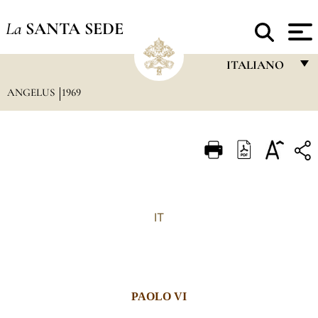
La
SANTA SEDE
ITALIANO
ANGELUS
1969
FRANÇAIS
ENGLISH
ITALIANO
PORTUGUÊS
ESPAÑOL
IT
DEUTSCH
POLSKI
العربيّة
PAOLO VI
中文