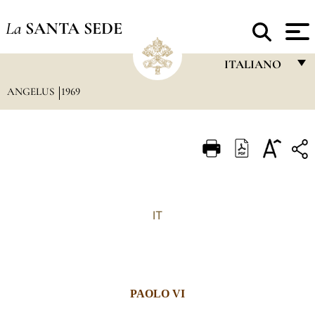
La
SANTA SEDE
ITALIANO
ANGELUS
1969
FRANÇAIS
ENGLISH
ITALIANO
PORTUGUÊS
ESPAÑOL
IT
DEUTSCH
POLSKI
العربيّة
PAOLO VI
中文