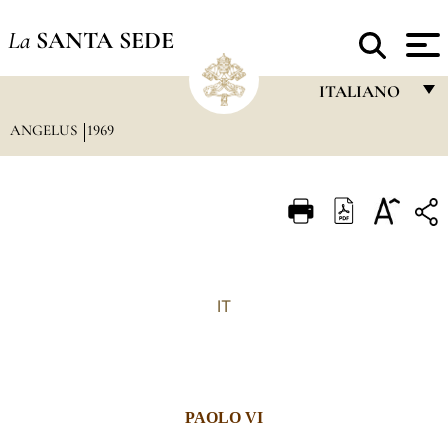
La
SANTA SEDE
ITALIANO
ANGELUS
1969
FRANÇAIS
ENGLISH
ITALIANO
PORTUGUÊS
ESPAÑOL
IT
DEUTSCH
POLSKI
العربيّة
PAOLO VI
中文