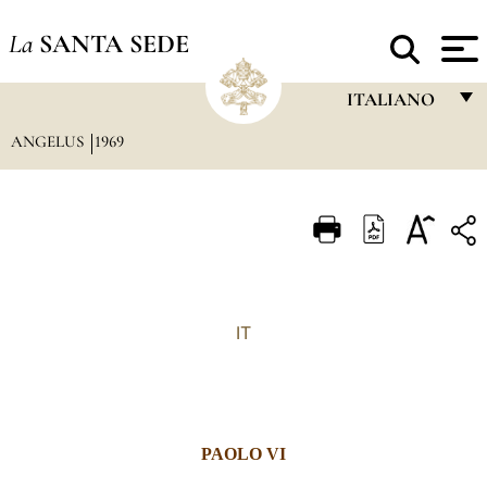
La
SANTA SEDE
ITALIANO
ANGELUS
1969
FRANÇAIS
ENGLISH
ITALIANO
PORTUGUÊS
ESPAÑOL
IT
DEUTSCH
POLSKI
العربيّة
PAOLO VI
中文