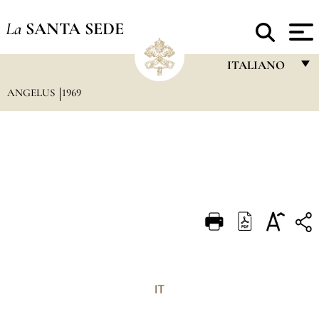
La
SANTA SEDE
ITALIANO
ANGELUS
1969
FRANÇAIS
ENGLISH
ITALIANO
PORTUGUÊS
ESPAÑOL
DEUTSCH
POLSKI
العربيّة
IT
中文