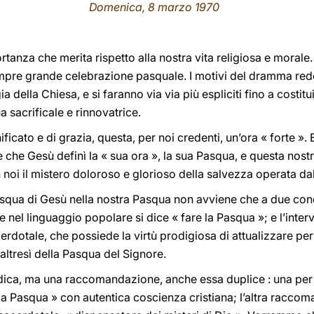
Domenica, 8 marzo 1970
anza che merita rispetto alla nostra vita religiosa e morale
mpre grande celebrazione pasquale. I motivi del dramma red
gia della Chiesa, e si faranno via via più espliciti fino a costit
a sacrificale e rinnovatrice.
ficato e di grazia, questa, per noi credenti, un’ora « forte ».
e che Gesù definì la « sua ora », la sua Pasqua, e questa nost
in noi il mistero doloroso e glorioso della salvezza operata da
asqua di Gesù nella nostra Pasqua non avviene che a due cond
 nel linguaggio popolare si dice « fare la Pasqua »; e l’inter
cerdotale, che possiede la virtù prodigiosa di attualizzare pe
e altresì della Pasqua del Signore.
ica, ma una raccomandazione, anche essa duplice : una per c
 la Pasqua » con autentica coscienza cristiana; l’altra raccom