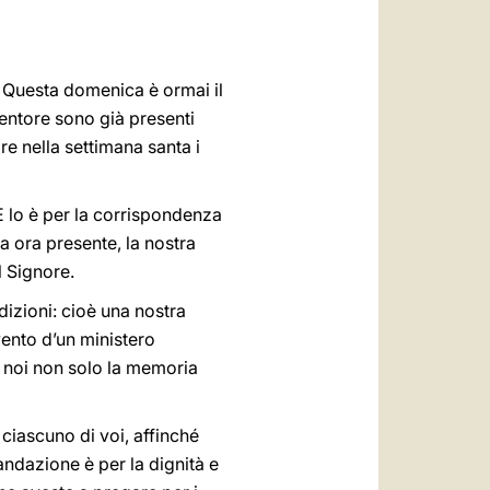
العربيّة
中文
. Questa domenica è ormai il
LATINE
entore sono già presenti
uire nella settimana santa i
 E lo è per la corrispondenza
ra ora presente, la nostra
l Signore.
izioni: cioè una nostra
vento d’un ministero
r noi non solo la memoria
iascuno di voi, affinché
andazione è per la dignità e