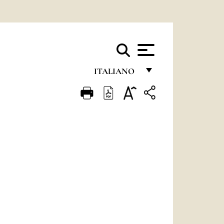
ITALIANO
FRANÇAIS
ENGLISH
ITALIANO
PORTUGUÊS
ESPAÑOL
DEUTSCH
POLSKI