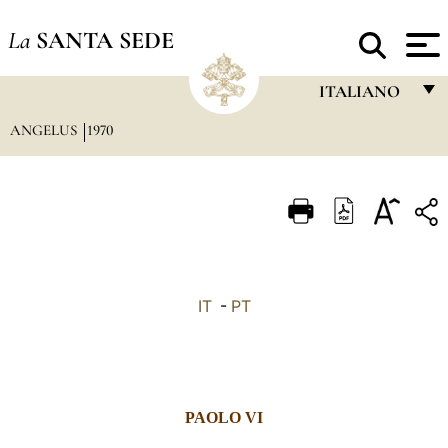
La
SANTA SEDE
ITALIANO
ANGELUS
1970
FRANÇAIS
ENGLISH
ITALIANO
PORTUGUÊS
ESPAÑOL
IT
-
PT
DEUTSCH
POLSKI
العربيّة
PAOLO VI
中文