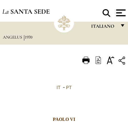
La
SANTA SEDE
ITALIANO
ANGELUS
1970
FRANÇAIS
ENGLISH
ITALIANO
PORTUGUÊS
ESPAÑOL
IT
-
PT
DEUTSCH
POLSKI
العربيّة
PAOLO VI
中文