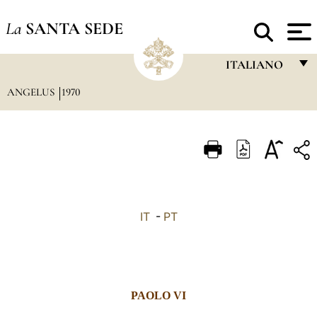
La
SANTA SEDE
ITALIANO
ANGELUS
1970
FRANÇAIS
ENGLISH
ITALIANO
PORTUGUÊS
ESPAÑOL
IT
-
PT
DEUTSCH
POLSKI
العربيّة
PAOLO VI
中文