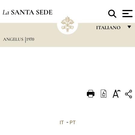
La
SANTA SEDE
ITALIANO
ANGELUS
1970
FRANÇAIS
ENGLISH
ITALIANO
PORTUGUÊS
ESPAÑOL
DEUTSCH
POLSKI
العربيّة
IT
-
PT
中文