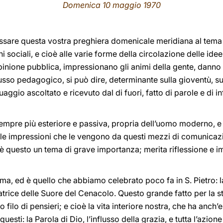
Domenica 10
maggio 1970
sare questa vostra preghiera domenicale meridiana al tema 
 sociali, e cioè alle varie forme della circolazione delle idee,
’opinione pubblica, impressionano gli animi della gente, danno 
usso pedagogico, si può dire, determinante sulla gioventù, sul
uaggio ascoltato e ricevuto dal di fuori, fatto di parole e di 
.
sempre più esteriore e passiva, propria dell’uomo moderno, 
 le impressioni che le vengono da questi mezzi di comunicazi
è questo un tema di grave importanza; merita riflessione e i
tema, ed è quello che abbiamo celebrato poco fa in S. Pietro:
rice delle Suore del Cenacolo. Questo grande fatto per la stor
o filo di pensieri; e cioè la vita interiore nostra, che ha anch’
uesti: la Parola di Dio, l’influsso della grazia, e tutta l’azio