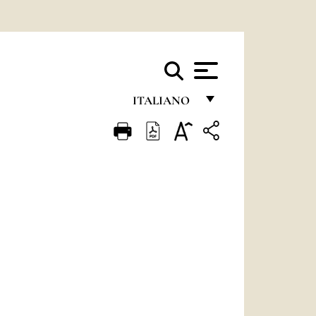
ITALIANO
FRANÇAIS
ENGLISH
ITALIANO
PORTUGUÊS
ESPAÑOL
DEUTSCH
POLSKI