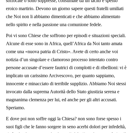
soffocate o sono soppresse, consumate da un tacito e spesso
eroico martirio. Devono un giorno sapere questi fratelli umiliati
che Noi non li abbiamo dimenticati e che abbiamo alimentato
nello spirito e nella passione una comunione fedele.
Poi vi sono Chiese che soffrono per episodi e situazioni speciali.
Alcune di esse sono in Africa, quell’Africa da Noi tanto amata
come una «nuova patria di Cristo». Avete di certo anche voi
notizia d’un singolare e clamoroso processo intentato contro
persone accusate d’essere fautrici di complotti e di ribellioni: vi è
implicato un carissimo Arcivescovo, per quanto sappiamo,
innocente e minacciato di terribile supplizio. Abbiamo Noi stessi
invocato dalla suprema Autorità dello Stato giustizia serena e
magnanima clemenza per lui, ed anche per gli altri accusati.
Speriamo.
E dove poi non soffre oggi la Chiesa? non sono forse spesso i
suoi figli che le fanno sorgere in seno acerbi dolori per infedeltà,