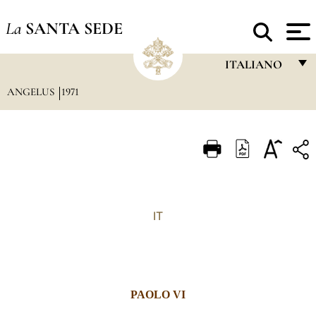
La
SANTA SEDE
ITALIANO
ANGELUS
1971
FRANÇAIS
ENGLISH
ITALIANO
PORTUGUÊS
ESPAÑOL
IT
DEUTSCH
POLSKI
العربيّة
PAOLO VI
中文