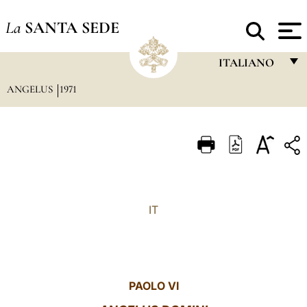
La
SANTA SEDE
ITALIANO
ANGELUS
1971
FRANÇAIS
ENGLISH
ITALIANO
PORTUGUÊS
ESPAÑOL
IT
DEUTSCH
POLSKI
العربيّة
PAOLO VI
中文