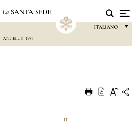
La
SANTA SEDE
ITALIANO
ANGELUS
1971
FRANÇAIS
ENGLISH
ITALIANO
PORTUGUÊS
ESPAÑOL
DEUTSCH
POLSKI
العربيّة
IT
中文