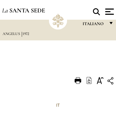
La
SANTA SEDE
ITALIANO
ANGELUS
1972
FRANÇAIS
ENGLISH
ITALIANO
PORTUGUÊS
ESPAÑOL
DEUTSCH
POLSKI
العربيّة
IT
中文