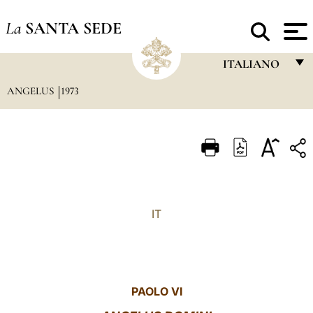
La
SANTA SEDE
ITALIANO
ANGELUS
1973
FRANÇAIS
ENGLISH
ITALIANO
PORTUGUÊS
ESPAÑOL
IT
DEUTSCH
POLSKI
العربيّة
PAOLO VI
中文