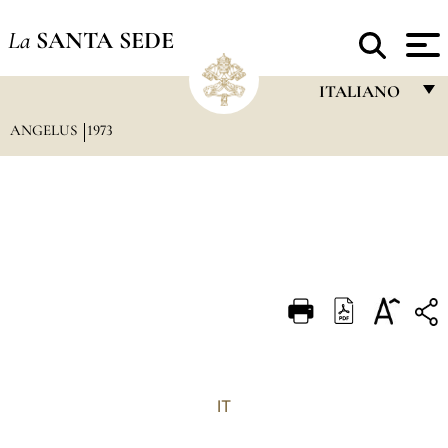
La
SANTA SEDE
ITALIANO
ANGELUS
1973
FRANÇAIS
ENGLISH
ITALIANO
PORTUGUÊS
ESPAÑOL
DEUTSCH
POLSKI
العربيّة
IT
中文