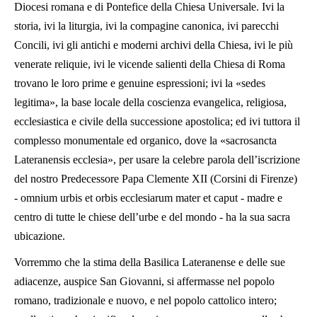
Diocesi romana e di Pontefice della Chiesa Universale. Ivi la
storia, ivi la liturgia, ivi la compagine canonica, ivi parecchi
Concili, ivi gli antichi e moderni archivi della Chiesa, ivi le più
venerate reliquie, ivi le vicende salienti della Chiesa di Roma
trovano le loro prime e genuine espressioni; ivi la «sedes
legitima», la base locale della coscienza evangelica, religiosa,
ecclesiastica e civile della successione apostolica; ed ivi tuttora il
complesso monumentale ed organico, dove la «sacrosancta
Lateranensis ecclesia», per usare la celebre parola dell’iscrizione
del nostro Predecessore Papa Clemente XII (Corsini di Firenze)
- omnium urbis et orbis ecclesiarum mater et caput - madre e
centro di tutte le chiese dell’urbe e del mondo - ha la sua sacra
ubicazione.
Vorremmo che la stima della Basilica Lateranense e delle sue
adiacenze, auspice San Giovanni, si affermasse nel popolo
romano, tradizionale e nuovo, e nel popolo cattolico intero;