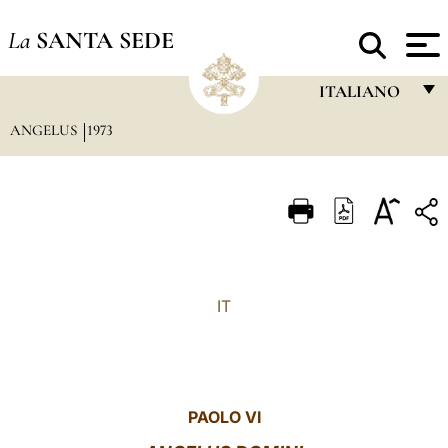
La
SANTA SEDE
ITALIANO
ANGELUS
1973
FRANÇAIS
ENGLISH
ITALIANO
PORTUGUÊS
ESPAÑOL
IT
DEUTSCH
POLSKI
العربيّة
PAOLO VI
中文