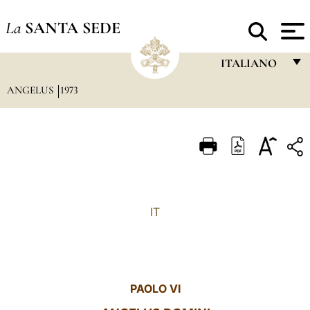
La
SANTA SEDE
ITALIANO
ANGELUS
1973
FRANÇAIS
ENGLISH
ITALIANO
PORTUGUÊS
ESPAÑOL
IT
DEUTSCH
POLSKI
العربيّة
PAOLO VI
中文